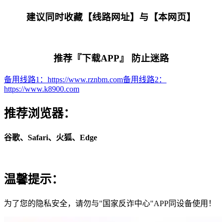
建议同时收藏【线路网址】与【本网页】
推荐『下载APP』 防止迷路
备用线路
1
：
https://www.rznbm.com
备用线路
2
：
https://www.k8900.com
推荐浏览器：
谷歌、Safari、火狐、Edge
温馨提示：
为了您的隐私安全，请勿与"国家反诈中心"APP同设备使用！