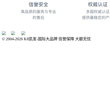
© 2004-
2026
K8凯发-国际大品牌 信誉保障 大额无忧