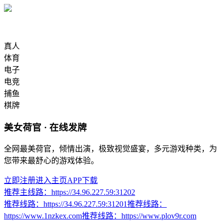
真人
体育
电子
电竞
捕鱼
棋牌
美女荷官 · 在线发牌
全网最美荷官，倾情出演，极致视觉盛宴，多元游戏种类，为
您带来最舒心的游戏体验。
立即注册
进入主页
APP下载
推荐主线路：
https://34.96.227.59:31202
推荐线路：
https://34.96.227.59:31201
推荐线路：
https://www.1nzkex.com
推荐线路：
https://www.plov9r.com