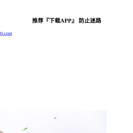
推荐『下载APP』 防止迷路
00.com