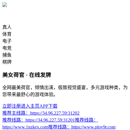
真人
体育
电子
电竞
捕鱼
棋牌
美女荷官 · 在线发牌
全网最美荷官，倾情出演，极致视觉盛宴，多元游戏种类，为
您带来最舒心的游戏体验。
立即注册
进入主页
APP下载
推荐主线路：
https://34.96.227.59:31202
推荐线路：
https://34.96.227.59:31201
推荐线路：
https://www.1nzkex.com
推荐线路：
https://www.plov9r.com