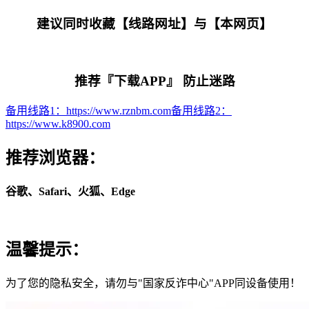
建议同时收藏【线路网址】与【本网页】
推荐『下载APP』 防止迷路
备用线路
1
：
https://www.rznbm.com
备用线路
2
：
https://www.k8900.com
推荐浏览器：
谷歌、Safari、火狐、Edge
温馨提示：
为了您的隐私安全，请勿与"国家反诈中心"APP同设备使用！