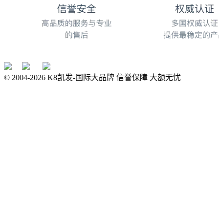
© 2004-
2026
K8凯发-国际大品牌 信誉保障 大额无忧