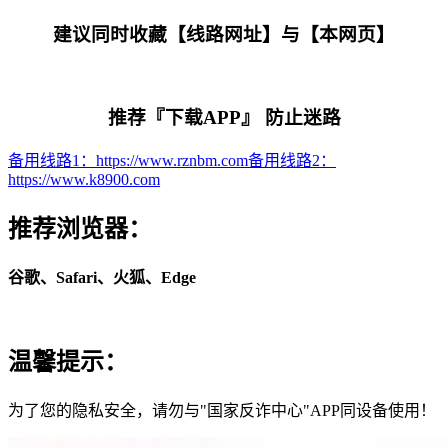
建议同时收藏【线路网址】与【本网页】
推荐『下载APP』 防止迷路
备用线路
1
：
https://www.rznbm.com
备用线路
2
：
https://www.k8900.com
推荐浏览器：
谷歌、Safari、火狐、Edge
温馨提示：
为了您的隐私安全，请勿与"国家反诈中心"APP同设备使用！