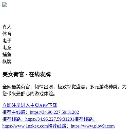
真人
体育
电子
电竞
捕鱼
棋牌
美女荷官 · 在线发牌
全网最美荷官，倾情出演，极致视觉盛宴，多元游戏种类，为
您带来最舒心的游戏体验。
立即注册
进入主页
APP下载
推荐主线路：
https://34.96.227.59:31202
推荐线路：
https://34.96.227.59:31201
推荐线路：
https://www.1nzkex.com
推荐线路：
https://www.plov9r.com